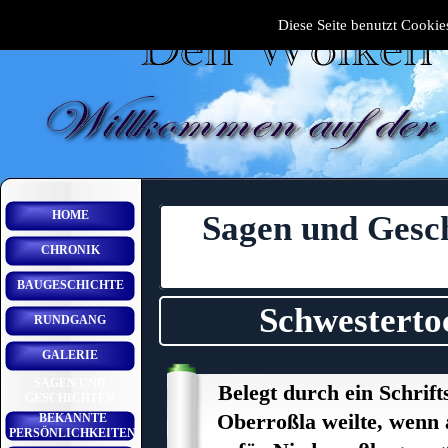
Diese Seite benutzt Cookies
HOME
Sagen und Gesc
CHRONIK
BAUGESCHICHTE
Schwesterto
RUNDGANG
GALERIE
SAGEN UND
Belegt durch ein Schrift
GESCHICHTEN
Oberroßla weilte, wenn 
BEKANNTE
PERSÖNLICHKEITEN