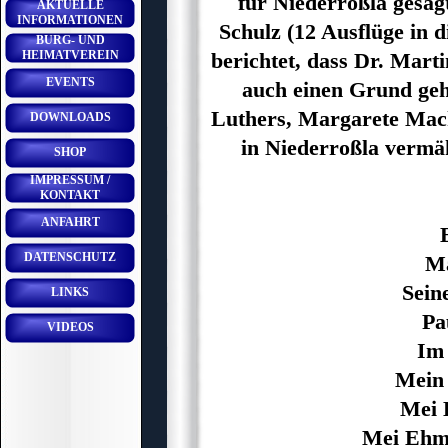
für Niederroßla gesag
AKTUELLE
INFORMATIONEN
Schulz (12 Ausflüge in
BURG- UND
HEIMATVEREIN
berichtet, dass Dr. Mart
EVENTS
auch einen Grund geh
Luthers, Margarete Mac
DOWNLOADS
in Niederroßla vermä
SHOP
IMPRESSUM /
KONTAKT
ANFAHRT
DATENSCHUTZ
Ma
Sein
LINKS
Pa
VIDEOS
Im 
Mein 
Mei K
Mei Ehm