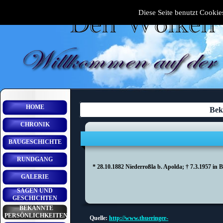
Diese Seite benutzt Cookies
HOME
Bek
CHRONIK
BAUGESCHICHTE
RUNDGANG
* 28.10.1882 Niederroßla b. Apolda; † 7.3.1957 in B
GALERIE
SAGEN UND
GESCHICHTEN
BEKANNTE
PERSÖNLICHKEITEN
Quelle:
http://www.thueringer-