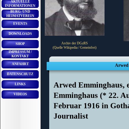
AKTUELLE
INFORMATIONEN
BURG- UND
HEIMATVEREIN
EVENTS
DOWNLOADS
Archiv der DGzRS
SHOP
(Quelle Wikipedia / Gemeinfrei)
IMPRESSUM /
KONTAKT
ANFAHRT
Arwed 
DATENSCHUTZ
Arwed Emminghaus, e
LINKS
Emminghaus (* 22. Aug
VIDEOS
Februar 1916 in Goth
Journalist