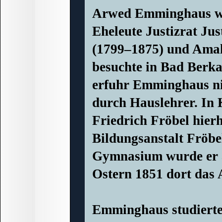
Arwed Emminghaus wur
Eheleute Justizrat J
(1799–1875) und Amal
besuchte in Bad Berka
erfuhr Emminghaus nic
durch Hauslehrer. In K
Friedrich Fröbel hier
Bildungsanstalt Fröb
Gymnasium wurde er a
Ostern 1851 dort das 
Emminghaus studierte