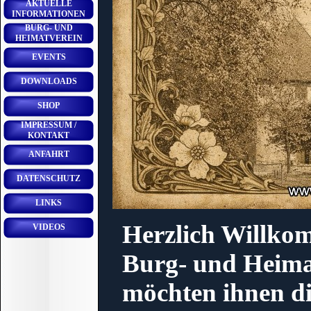
AKTUELLE
INFORMATIONEN
BURG- UND
HEIMATVEREIN
EVENTS
DOWNLOADS
SHOP
IMPRESSUM /
KONTAKT
ANFAHRT
DATENSCHUTZ
LINKS
Herzlich Willkom
VIDEOS
Burg- und Heimat
möchten ihnen di