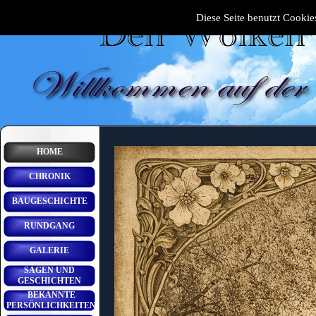
Diese Seite benutzt Cookies
HOME
CHRONIK
BAUGESCHICHTE
RUNDGANG
GALERIE
SAGEN UND
GESCHICHTEN
BEKANNTE
PERSÖNLICHKEITEN